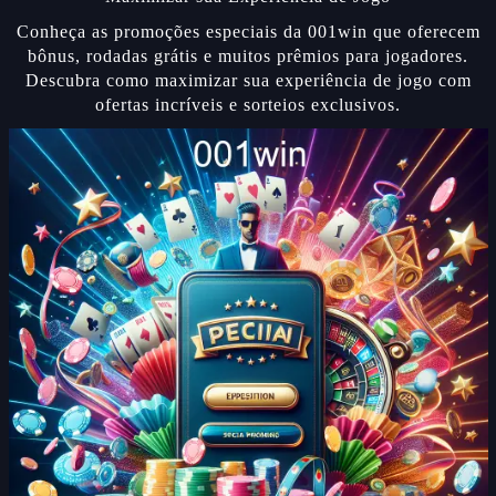
Conheça as promoções especiais da 001win que oferecem
bônus, rodadas grátis e muitos prêmios para jogadores.
Descubra como maximizar sua experiência de jogo com
ofertas incríveis e sorteios exclusivos.